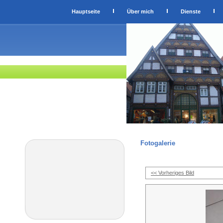
Hauptseite
Über mich
Dienste
Fotogalerie
<< Vorheriges Bild